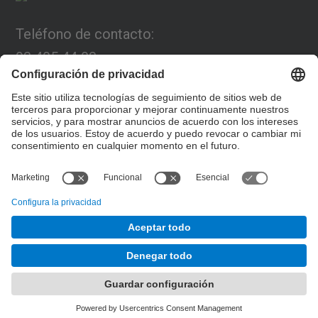
Teléfono de contacto:
93 405 44 03
Email:
programa.connexia@upc.edu
Formulario de contacto
© UPC
Desarrollado con
Mapa del Sitio
Accesibilidad