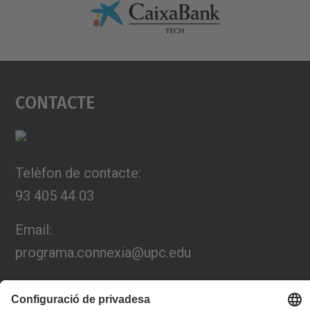
Contacte
Telèfon de contacte:
93 405 44 03
Email:
programa.connexia@upc.edu
Formulari de contacte